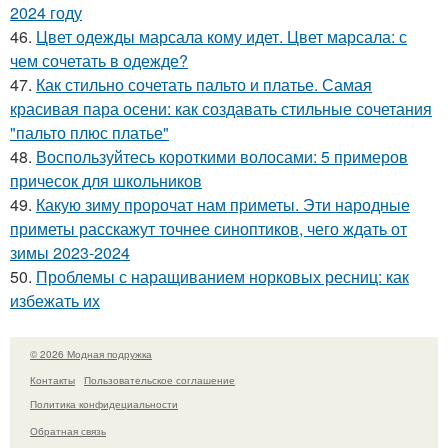
2024 году
46.
Цвет одежды марсала кому идет. Цвет марсала: с
чем сочетать в одежде?
47.
Как стильно сочетать пальто и платье. Самая
красивая пара осени: как создавать стильные сочетания
"пальто плюс платье"
48.
Воспользуйтесь короткими волосами: 5 примеров
причесок для школьников
49.
Какую зиму пророчат нам приметы. Эти народные
приметы расскажут точнее синоптиков, чего ждать от
зимы 2023-2024
50.
Проблемы с наращиванием норковых ресниц: как
избежать их
© 2026 Модная подружка
Контакты
Пользовательское соглашение
Политика конфидециальности
Обратная связь