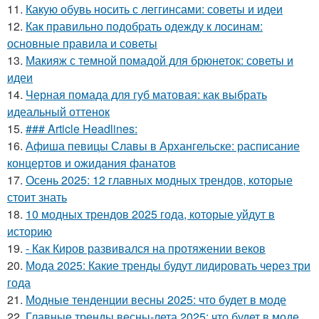
11.
Какую обувь носить с леггинсами: советы и идеи
12.
Как правильно подобрать одежду к лосинам:
основные правила и советы
13.
Макияж с темной помадой для брюнеток: советы и
идеи
14.
Черная помада для губ матовая: как выбрать
идеальный оттенок
15.
### Article Headlines:
16.
Афиша певицы Славы в Архангельске: расписание
концертов и ожидания фанатов
17.
Осень 2025: 12 главных модных трендов, которые
стоит знать
18.
10 модных трендов 2025 года, которые уйдут в
историю
19.
- Как Киров развивался на протяжении веков
20.
Мода 2025: Какие тренды будут лидировать через три
года
21.
Модные тенденции весны 2025: что будет в моде
22.
Главные тренды весны-лета 2025: что будет в моде