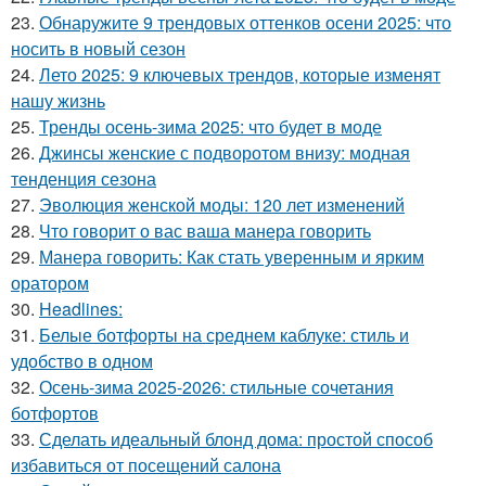
23.
Обнаружите 9 трендовых оттенков осени 2025: что
носить в новый сезон
24.
Лето 2025: 9 ключевых трендов, которые изменят
нашу жизнь
25.
Тренды осень-зима 2025: что будет в моде
26.
Джинсы женские с подворотом внизу: модная
тенденция сезона
27.
Эволюция женской моды: 120 лет изменений
28.
Что говорит о вас ваша манера говорить
29.
Манера говорить: Как стать уверенным и ярким
оратором
30.
Headlines:
31.
Белые ботфорты на среднем каблуке: стиль и
удобство в одном
32.
Осень-зима 2025-2026: стильные сочетания
ботфортов
33.
Сделать идеальный блонд дома: простой способ
избавиться от посещений салона