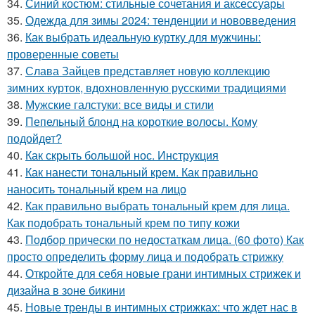
34.
Синий костюм: стильные сочетания и аксессуары
35.
Одежда для зимы 2024: тенденции и нововведения
36.
Как выбрать идеальную куртку для мужчины:
проверенные советы
37.
Слава Зайцев представляет новую коллекцию
зимних курток, вдохновленную русскими традициями
38.
Мужские галстуки: все виды и стили
39.
Пепельный блонд на короткие волосы. Кому
подойдет?
40.
Как скрыть большой нос. Инструкция
41.
Как нанести тональный крем. Как правильно
наносить тональный крем на лицо
42.
Как правильно выбрать тональный крем для лица.
Как подобрать тональный крем по типу кожи
43.
Подбор прически по недостаткам лица. (60 фото) Как
просто определить форму лица и подобрать стрижку
44.
Откройте для себя новые грани интимных стрижек и
дизайна в зоне бикини
45.
Новые тренды в интимных стрижках: что ждет нас в