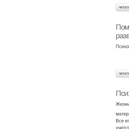
читат
Пом
раз
Психо
читат
Пси
Жизнь
матер
Все е
учитс