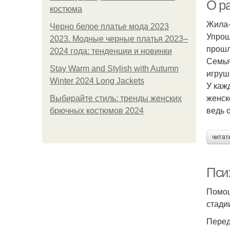
О р
костюма
Жила-
Черно белое платье мода 2023
Упрощ
2023. Модные черные платья 2023–
прошл
2024 года: тенденции и новинки
Семья
Stay Warm and Stylish with Autumn
игруш
Winter 2024 Long Jackets
У каж
женск
Выбирайте стиль: тренды женских
ведь 
брючных костюмов 2024
читат
Пси
Помощ
стади
Перед