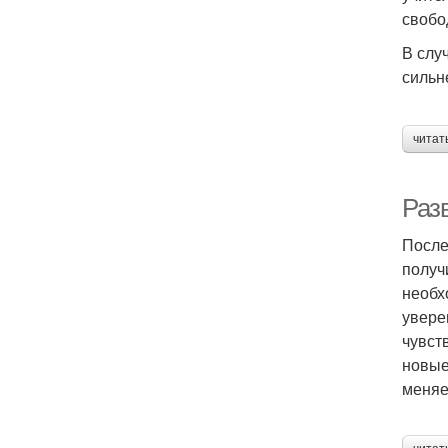
свобо
В слу
сильн
читат
Раз
После
получ
необх
увере
чувст
новые
меняе