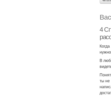
читат
Вас
4 С
рас
Когда
нужно
В люб
видет
Понятн
ты не
напис
доста