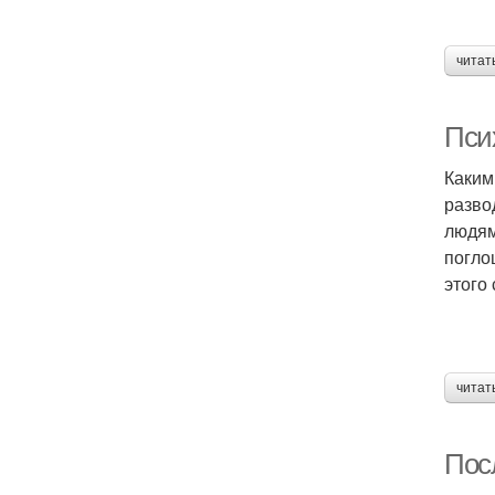
читат
Пси
Каким
разво
людям
погло
этого
читат
Посл