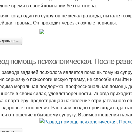
дное время в своей компании без партнера.
чаях, когда один из супругов не желал развода, пытался сох
ейшая травма. Он проходит через сложные периоды.
ь дальше →
вод помощь психологическая. После разв
 развода задачей психолога является помощь тому из супру
ил серьезную психологическую травму, не способен выйти и
одима моральная поддержка, профессиональная помощь дл
нности в своих силах, удовлетворенности. Иногда приходи
ва к партнеру, предотвращая накопление отрицательного о
 здоровые отношения. Рано или поздно происходит адаптаци
тся отношение к бывшему супругу. Взаимоотношения налаж