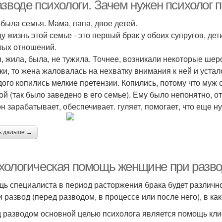
азводе психологи. Зачем нужен психолог 
была семья. Мама, папа, двое детей.
у жизнь этой семье - это первый брак у обоих супругов, де
ых отношений.
, жила, была, не тужила. Точнее, возникали некоторые шер
ки, то жена жаловалась на нехватку внимания к ней и устал
дого копились мелкие претензии. Копились, потому что муж
ой (так было заведено в его семье). Ему было непонятно, от
он зарабатывает, обеспечивает. гуляет, помогает, что еще н
ь дальше →
хологическая помощь женщине при разво
ь специалиста в период расторжения брака будет различно
и развод (перед разводом, в процессе или после него), в ка
 разводом основной целью психолога является помощь кли