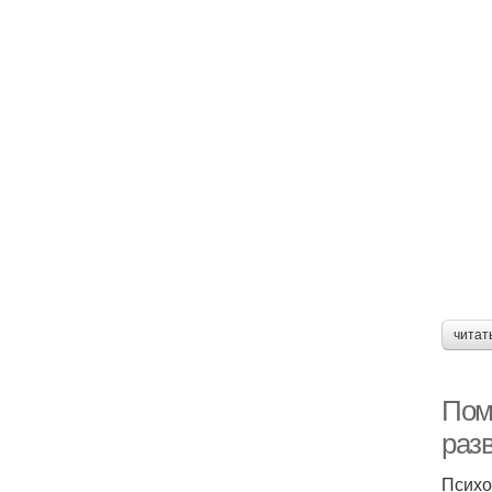
читат
Пом
раз
Психо