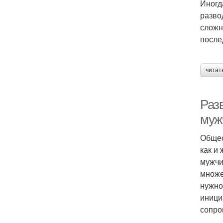
Иногд
разво
сложн
после
читат
Раз
муж
Общес
как и
мужчи
множе
нужно
иници
сопро