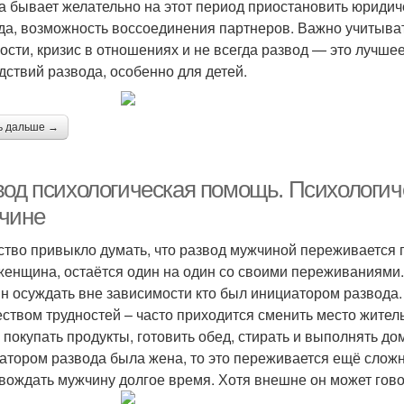
а бывает желательно на этот период приостановить юриди
да, возможность воссоединения партнеров. Важно учитыват
ости, кризис в отношениях и не всегда развод — это лучше
дствий развода, особенно для детей.
ь дальше →
вод психологическая помощь. Психологич
чине
тво привыкло думать, что развод мужчиной переживается го
 женщина, остаётся один на один со своими переживаниями
н осуждать вне зависимости кто был инициатором развода.
ством трудностей – часто приходится сменить место житель
 покупать продукты, готовить обед, стирать и выполнять д
атором развода была жена, то это переживается ещё слож
вождать мужчину долгое время. Хотя внешне он может говор