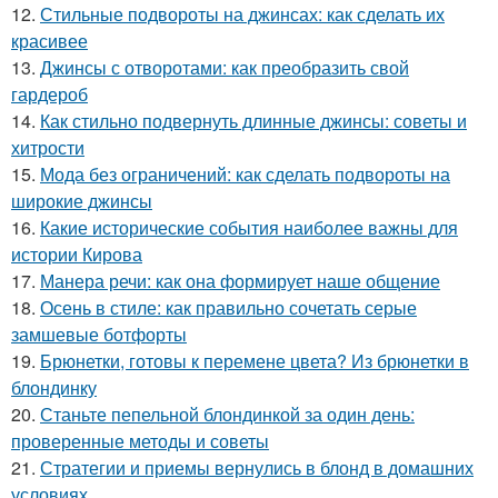
12.
Стильные подвороты на джинсах: как сделать их
красивее
13.
Джинсы с отворотами: как преобразить свой
гардероб
14.
Как стильно подвернуть длинные джинсы: советы и
хитрости
15.
Мода без ограничений: как сделать подвороты на
широкие джинсы
16.
Какие исторические события наиболее важны для
истории Кирова
17.
Манера речи: как она формирует наше общение
18.
Осень в стиле: как правильно сочетать серые
замшевые ботфорты
19.
Брюнетки, готовы к перемене цвета? Из брюнетки в
блондинку
20.
Станьте пепельной блондинкой за один день:
проверенные методы и советы
21.
Стратегии и приемы вернулись в блонд в домашних
условиях