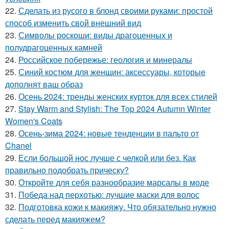
22.
Сделать из русого в блонд своими руками: простой
способ изменить свой внешний вид
23.
Символы роскоши: виды драгоценных и
полудрагоценных камней
24.
Российское побережье: геология и минералы
25.
Синий костюм для женщин: аксессуары, которые
дополнят ваш образ
26.
Осень 2024: тренды женских курток для всех стилей
27.
Stay Warm and Stylish: The Top 2024 Autumn Winter
Women's Coats
28.
Осень-зима 2024: новые тенденции в пальто от
Chanel
29.
Если большой нос лучше с челкой или без. Как
правильно подобрать прическу?
30.
Откройте для себя разнообразие марсалы в моде
31.
Победа над перхотью: лучшие маски для волос
32.
Подготовка кожи к макияжу. Что обязательно нужно
сделать перед макияжем?