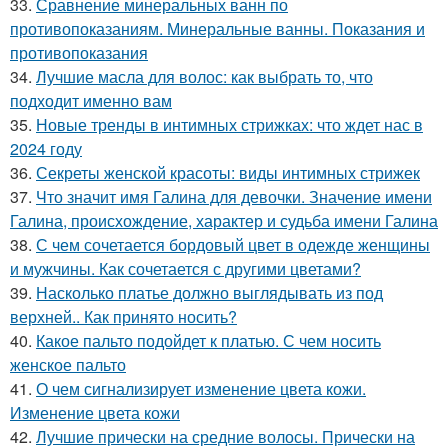
33.
Сравнение минеральных ванн по
противопоказаниям. Минеральные ванны. Показания и
противопоказания
34.
Лучшие масла для волос: как выбрать то, что
подходит именно вам
35.
Новые тренды в интимных стрижках: что ждет нас в
2024 году
36.
Секреты женской красоты: виды интимных стрижек
37.
Что значит имя Галина для девочки. Значение имени
Галина, происхождение, характер и судьба имени Галина
38.
С чем сочетается бордовый цвет в одежде женщины
и мужчины. Как сочетается с другими цветами?
39.
Насколько платье должно выглядывать из под
верхней.. Как принято носить?
40.
Какое пальто подойдет к платью. С чем носить
женское пальто
41.
О чем сигнализирует изменение цвета кожи.
Изменение цвета кожи
42.
Лучшие прически на средние волосы. Прически на