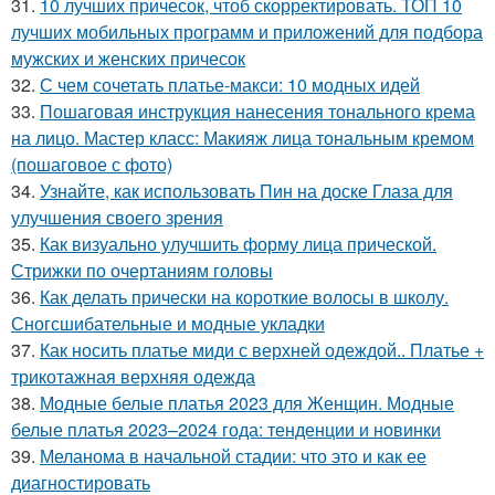
31.
10 лучших причесок, чтоб скорректировать. ТОП 10
лучших мобильных программ и приложений для подбора
мужских и женских причесок
32.
С чем сочетать платье-макси: 10 модных идей
33.
Пошаговая инструкция нанесения тонального крема
на лицо. Мастер класс: Макияж лица тональным кремом
(пошаговое с фото)
34.
Узнайте, как использовать Пин на доске Глаза для
улучшения своего зрения
35.
Как визуально улучшить форму лица прической.
Стрижки по очертаниям головы
36.
Как делать прически на короткие волосы в школу.
Сногсшибательные и модные укладки
37.
Как носить платье миди с верхней одеждой.. Платье +
трикотажная верхняя одежда
38.
Модные белые платья 2023 для Женщин. Модные
белые платья 2023–2024 года: тенденции и новинки
39.
Меланома в начальной стадии: что это и как ее
диагностировать