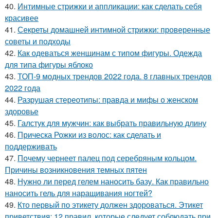
40.
Интимные стрижки и аппликации: как сделать себя
красивее
41.
Секреты домашней интимной стрижки: проверенные
советы и подходы
42.
Как одеваться женщинам с типом фигуры. Одежда
для типа фигуры яблоко
43.
ТОП-9 модных трендов 2022 года. 8 главных трендов
2022 года
44.
Разрушая стереотипы: правда и мифы о женском
здоровье
45.
Галстук для мужчин: как выбрать правильную длину
46.
Прическа Рожки из волос: как сделать и
поддерживать
47.
Почему чернеет палец под серебряным кольцом.
Причины возникновения темных пятен
48.
Нужно ли перед гелем наносить базу. Как правильно
наносить гель для наращивания ногтей?
49.
Кто первый по этикету должен здороваться. Этикет
приветствия: 12 правил, которые следует соблюдать при