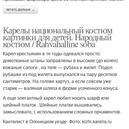
читать дальше →
Карелы национальный костюм
картинки для детей. Народный
костюм / Rahvahalline soba
Карел-крестьянин в те годы одевался просто:
домотканые штаны заправлены в высокие (до колен)
кожаные сапоги , на теле — рубаха и жилет. Подол
рубашки из-под жилета выпускался на пару десятков
сантиметров. На голове картуз, а если совсем уже
старик — валяная шляпа в форме усеченного конуса.
А еще элегантный карел любил носить шарф или
шейный платок . Шейные платки вышивались
замысловато, с использованием сложных орнаментов.
Кантелист в Олонецком уезде. Фото: kizhi.karelia.ru