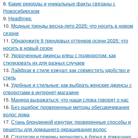
8.
Какие рекорды и уникальные факты связаны с
Новосибирском
9.
Headlines:
10.
Модные тренды весна-лето 2025: что носить в новом
сезоне
11.
Обнаружите 9 трендовых оттенков осени 2025: что
носить в новый сезон
12.
Укороченные джинсы клеш с подворотом: как
стилизовать их для разных случаев
13.
Лайфхак в стиле кэжуал: как совместить удобство и
стиль
14.
Удобные и стильные: как выбрать женские джинсы с
отворотами в интернет-магазине
15.
Манера выражаться: что наши слова говорят о нас
16.
Без ошибок: проверенные методы обесцвечивания
волос дома
17.
Стань блондинкой изнутри: проверенные способы и
рецепты для домашнего окрашивания волос
18.
Стратегии и приемы вернулись в блонд в домашних