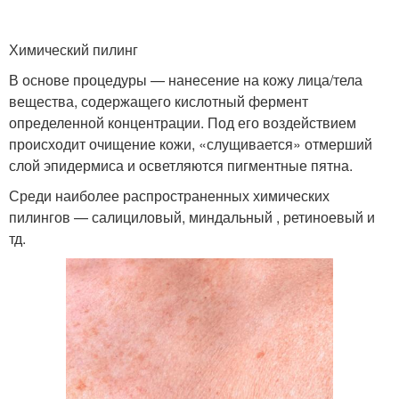
Пятна в аптеке
пятен
Химический пилинг
В основе процедуры — нанесение на кожу лица/тела
Пятна от солнца
Пятна на коже
вещества, содержащего кислотный фермент
определенной концентрации. Под его воздействием
происходит очищение кожи, «слущивается» отмерший
слой эпидермиса и осветляются пигментные пятна.
Пятна в домашних
Таблетки от пигментных
Среди наиболее распространенных химических
условиях
пятен
пилингов — салициловый, миндальный , ретиноевый и
тд.
Средства против
Старческие пятна
пигментных пятен
Народное средство
Пятна под глазами