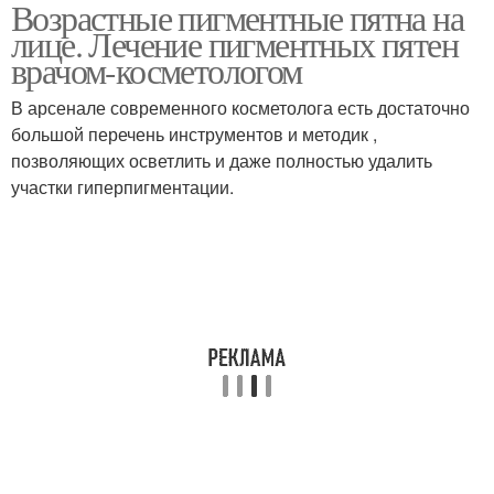
Возрастные пигментные пятна на
Средства от
Коричневые пятна
лице. Лечение пигментных пятен
пигментных пятен
врачом-косметологом
В арсенале современного косметолога есть достаточно
Мазь от пигментных
большой перечень инструментов и методик ,
Аптечные средства
пятен
позволяющих осветлить и даже полностью удалить
участки гиперпигментации.
Пятна на руках
Пятна на теле
Крем от пигментных
Народные средства
пятен
Кислота от пигментных