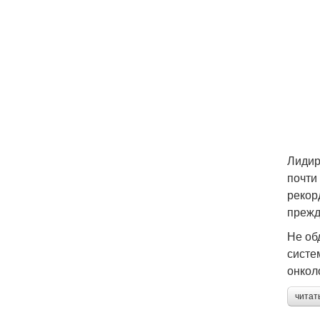
Лидир
почти
рекор
прежд
Не об
систе
онкол
читат