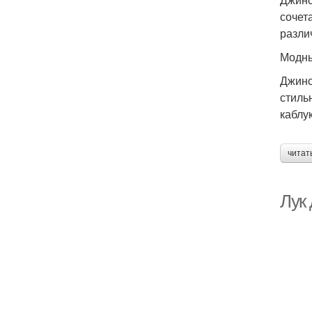
сочет
разли
Модны
Джинс
стиль
каблук
читат
Лук