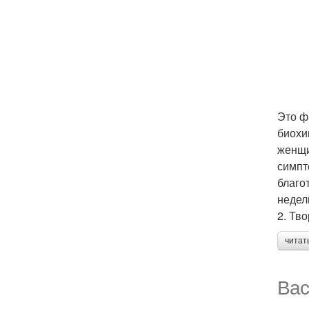
Это ф
биохи
женщи
симпт
благо
недел
2. Тво
читат
Вас