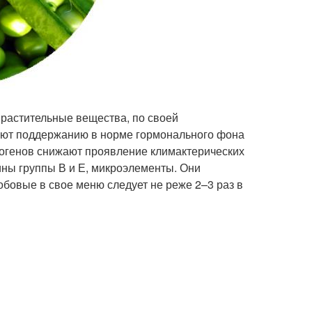
 растительные вещества, по своей
вуют поддержанию в норме гормонального фона
огенов снижают проявление климактерических
ины группы В и Е, микроэлементы. Они
бобовые в свое меню следует не реже 2–3 раз в