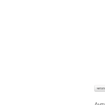
читат
Ант