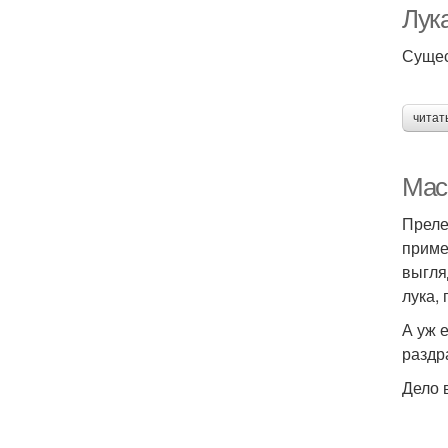
Лук
Сущес
читат
Мас
Преле
приме
выгля
лука,
А уж 
раздр
Дело 