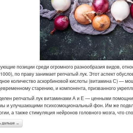
ующие позиции среди огромного разнообразия видов, относя
 1000), по праву занимает репчатый лук. Этот аспект обус
дное количество аскорбиновой кислоты (витамина С) — мо
евременному старению, и компонента, призванного укрепл
делен репчатый лук витаминами А и Е — ценными помощн
мы и улучшающими психоэмоциональный фон. Им же подвла
огии, а также стимуляция нейронов головного мозга, что с
ь дальше →