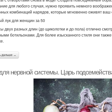
ание для любого случая, нужно проявить немного воображе
чных комбинаций нарядов, которые мгновенно оживят ваш 
й лук для женщин за 50
ы двух разных длин (до щиколотки и до пола) отлично смо
ными ботильонами. Для более изысканного стиля они также
е.
ь дальше →
 для нервной системы. Царь подсемейств