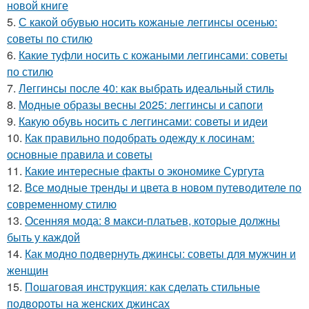
новой книге
5.
С какой обувью носить кожаные леггинсы осенью:
советы по стилю
6.
Какие туфли носить с кожаными леггинсами: советы
по стилю
7.
Леггинсы после 40: как выбрать идеальный стиль
8.
Модные образы весны 2025: леггинсы и сапоги
9.
Какую обувь носить с леггинсами: советы и идеи
10.
Как правильно подобрать одежду к лосинам:
основные правила и советы
11.
Какие интересные факты о экономике Сургута
12.
Все модные тренды и цвета в новом путеводителе по
современному стилю
13.
Осенняя мода: 8 макси-платьев, которые должны
быть у каждой
14.
Как модно подвернуть джинсы: советы для мужчин и
женщин
15.
Пошаговая инструкция: как сделать стильные
подвороты на женских джинсах