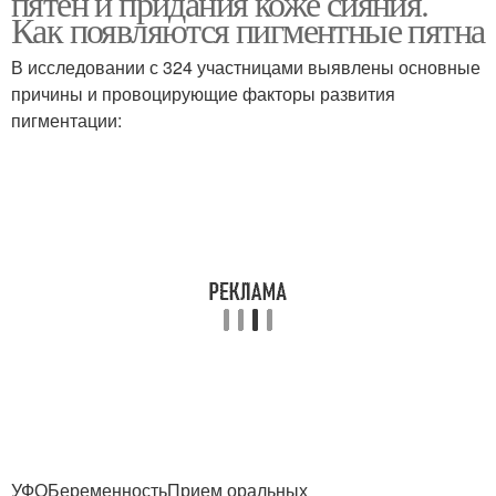
пятен и придания коже сияния.
Как появляются пигментные пятна
В исследовании с 324 участницами выявлены основные
Маски от пигментных
Пятна в домашних
причины и провоцирующие факторы развития
пятен
условиях
пигментации:
УФОБеременностьПрием оральных