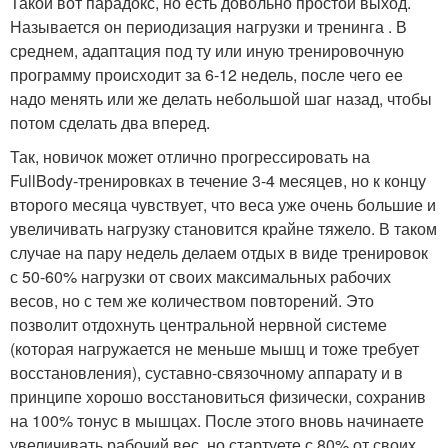
Такой вот парадокс, но есть довольно простой выход.
Называется он периодизация нагрузки и тренинга . В
среднем, адаптация под ту или иную тренировочную
программу происходит за 6-12 недель, после чего ее
надо менять или же делать небольшой шаг назад, чтобы
потом сделать два вперед.
Так, новичок может отлично прогрессировать на
FullBody-тренировках в течение 3-4 месяцев, но к концу
второго месяца чувствует, что веса уже очень большие и
увеличивать нагрузку становится крайне тяжело. В таком
случае на пару недель делаем отдых в виде тренировок
с 50-60% нагрузки от своих максимальных рабочих
весов, но с тем же количеством повторений. Это
позволит отдохнуть центральной нервной системе
(которая нагружается не меньше мышц и тоже требует
восстановления), суставно-связочному аппарату и в
принципе хорошо восстановиться физически, сохранив
на 100% тонус в мышцах. После этого вновь начинаете
увеличивать рабочий вес, но стартуете с 80% от своих